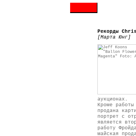
Рекорды Chri
[Марта Юнг]
аукционах.
Кроме работы
продана карт
портрет с от
является вто
работу Фройд
майская прод