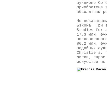
аукционе Сот
приобретена 
абсолютным р
Не показывае
Бэкона "Три 
Studies for 
17,3 млн. фу
послевоенног
86,2 млн. фу
подобных аук
Christie's, 
риски, спрос
искусство не