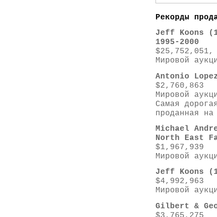
Рекорды прод
Jeff Koons (
1995-2000
$25,752,051,
Мировой аукц
Antonio Lope
$2,760,863
Мировой аукц
Самая дорога
проданная на
Michael Andr
North East F
$1,967,939
Мировой аукц
Jeff Koons (
$4,992,963
Мировой аукц
Gilbert & Ge
$3,765,275