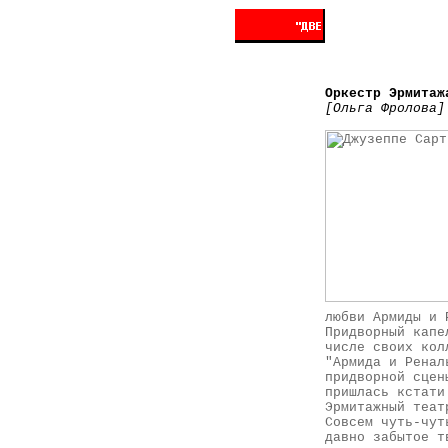
Оркестр Эрмитаж
[Ольга Фролова]
любви Армиды и 
Придворный капе
числе своих кол
"Армида и Ренал
придворной сцен
пришлась кстати
Эрмитажный теат
Совсем чуть-чут
давно забытое т