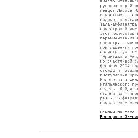
вместо итальянс
русских царей п
певцов Лариса Ю
и костюмов - оп
видимо, полагая
зала-амфитеатра
оркестровой яме
этот коллектив 
переименования 
оркестр, отмече
приглашенных го
солисты, уже не
"Эрмитажной Ака
По счастливой с
февраля 2004 го
отсюда и назван
выступления Орк
Малого зала Фил
итальянского пр
недель. Дойдя, 
старой восточно
раз - 15 феврал
начала своего с
Ссылки по теме:
Венеция в Зимне