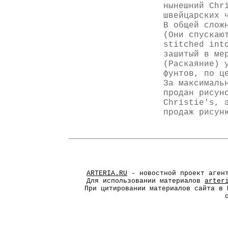
нынешний Chr
швейцарских 
В общей слож
(Они спускаю
stitched int
зашитый в ме
(Раскаяние) 
фунтов, по ц
За максималь
продан рисун
Christie's, 
продаж рисун
ARTERIA.RU
- новостной проект агент
Для использовании материалов
arter
При цитировании материалов сайта в