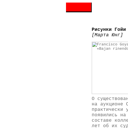
Рисунки Гойи
[Марта Юнг]
О существова
на аукционе 
практически 
появились на
составе колл
лет об их су