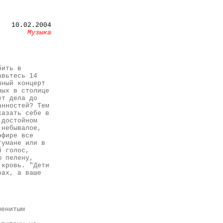
10.02.2004
Музыка
бить в
авьтесь 14
чный концерт
ных в столице
ет дела до
анностей? Тем
казать себе в
 достойном
 небывалое,
эфире все
тумане или в
й голос,
ю пелену,
 кровь. "Дети
вах, а ваше
менитым