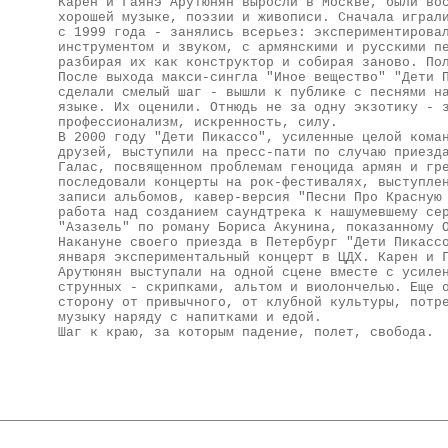
Карен и Гаянэ Арутюнян выросли в Москве, были во
хорошей музыке, поэзии и живописи. Сначала играл
с 1999 года - занялись всерьез: экспериментирова
инструментом и звуком, с армянскими и русскими п
разбирая их как конструктор и собирая заново. По
После выхода макси-сингла "Иное вещество" "Дети 
сделали смелый шаг - вышли к публике с песнями н
языке. Их оценили. Отнюдь не за одну экзотику - 
профессионализм, искренность, силу.
В 2000 году "Дети Пикассо", усиленные целой кома
друзей, выступили на пресс-пати по случаю приезд
Галас, посвященном проблемам геноцида армян и гр
последовали концерты на рок-фестивалях, выступле
записи альбомов, кавер-версия "Песни Про Красную
работа над созданием саундтрека к нашумевшему се
"Азазель" по роману Бориса Акунина, показанному 
Накануне своего приезда в Петербург "Дети Пикасс
января экспериментальный концерт в ЦДХ. Карен и 
Арутюнян выступали на одной сцене вместе с усиле
струнных - скрипками, альтом и виолончелью. Еще 
сторону от привычного, от клубной культуры, потр
музыку наряду с напитками и едой.
Шаг к краю, за которым падение, полет, свобода.