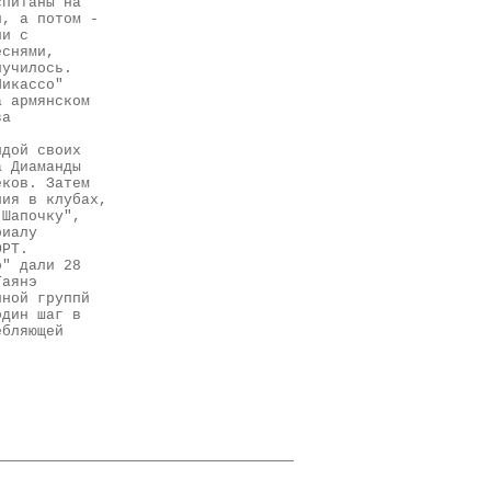
спитаны на
и, а потом -
ли с
еснями,
лучилось.
Пикассо"
а армянском
за
ндой своих
а Диаманды
еков. Затем
ния в клубах,
 Шапочку",
риалу
ОРТ.
о" дали 28
Гаянэ
нной группй
один шаг в
ебляющей