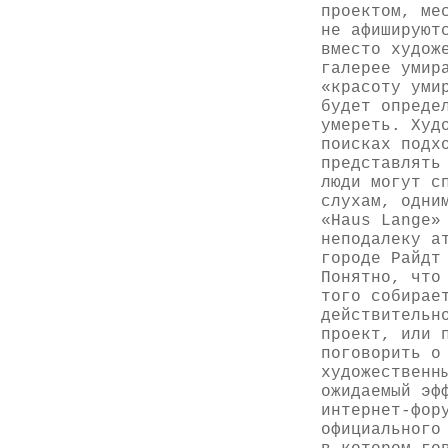
проектом, ме
не афишируют
вместо худож
галерее умир
«красоту уми
будет опреде
умереть. Худ
поисках подх
представлять
люди могут с
слухам, одни
«Haus Lange»
неподалеку а
городе Райдт
Понятно, что
того собирае
действительн
проект, или 
поговорить о
художественн
ожидаемый эф
интернет-фор
официального