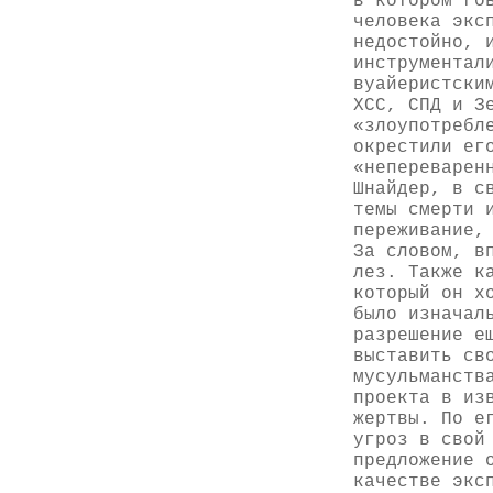
в котором го
человека экс
недостойно, 
инструментал
вуайеристски
ХСС, СПД и З
«злоупотребл
окрестили ег
«непереварен
Шнайдер, в с
темы смерти 
переживание,
За словом, в
лез. Также к
который он х
было изначал
разрешение е
выставить св
мусульманств
проекта в из
жертвы. По е
угроз в свой
предложение 
качестве экс