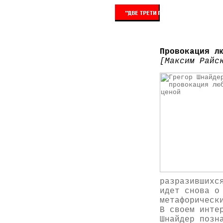
Провокация л
[Максим Райс
разразившихс
идет снова о
метафорическ
В своем инте
Шнайдер позн