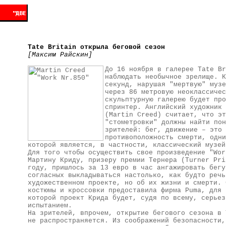
Tate Britain открыла беговой сезон
[Максим Райскин]
До 16 ноября в галерее Tate Br
наблюдать необычное зрелище. К
секунд, нарушая "мертвую" музе
через 86 метровую неоклассичес
скульптурную галерею будет про
спринтер. Английский художник 
(Martin Creed) считает, что эт
"стометровки" должны найти пон
зрителей: бег, движение – это
противоположность смерти, одни
которой является, в частности, классический музей
Для того чтобы осуществить свое произведение "Wor
Мартину Криду, призеру премии Тернера (Turner Pri
году, пришлось за 13 евро в час ангажировать бегу
согласных выкладываться настолько, как будто речь
художественном проекте, но об их жизни и смерти. 
костюмы и кроссовки предоставила фирма Puma, для 
которой проект Крида будет, судя по всему, серьез
испытанием.
На зрителей, впрочем, открытие бегового сезона в 
не распространяется. Из соображений безопасности,