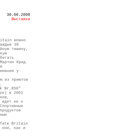
30.06.2008
Выставки
itain можно
аждые 30
йную тишину,
кую
бегать
Мартин Крид
и
имание у
м из приютов
.
k Nr.850"
ze) в 2001
нов,
 идет не о
Спортивные
продуктов
ным
Tate Britain
 они, как и