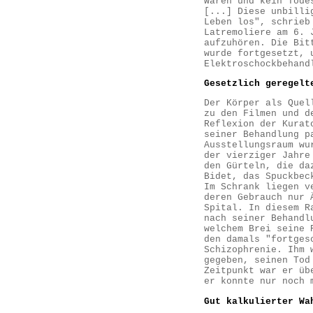
waren und kein Tode
[...] Diese unbilli
Leben los", schrieb
Latremoliere am 6. 
aufzuhören. Die Bit
wurde fortgesetzt, 
Elektroschockbehand
Gesetzlich geregelt
Der Körper als Quel
zu den Filmen und d
Reflexion der Kurat
seiner Behandlung p
Ausstellungsraum wu
der vierziger Jahre
den Gürteln, die da
Bidet, das Spuckbec
Im Schrank liegen v
deren Gebrauch nur 
Spital. In diesem R
nach seiner Behandl
welchem Brei seine 
den damals "fortges
Schizophrenie. Ihm 
gegeben, seinen Tod
Zeitpunkt war er üb
er konnte nur noch 
Gut kalkulierter Wa