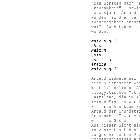
"Das Streben nach F
Grausamkeit" - sowi
Lebensjahre Artauds
wurden, sind an der
Kunstobjekten trans
weiße Buchstaben, d
werden.
maizun goin
ehbe
maizun
goin
eneitira
ereibe
maizun goin
Artaud widmete sein
eine Quintessenz vo
mittelalterlichen A
altägyptischen Myth
Gestalten, die im A
keinen Sinn zu vers
Sie brauchen kaum E
Artaud der Grundste
Grausamkeit" wurde 
wie eine Geste, die
Aus dieser Sicht si
inszeniertes Leben"
ausgeschilderten Pf
vorgeschriebenen Au