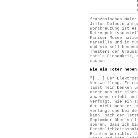
französischen Maler
Jilles Deleuze aufg
Wortkreuzung ist es
Retrospektivausstel
Pariser Musee natio
Marseille und im Mu
und sie soll besond
Theaters der Grausa
totale Einsamkeit, 
machen.
Wie ein Toter neben
"[...] Der Elektros
Verzweiflung. Er ra
lässt mein Denken u
macht aus mir einen
abwesend erlebt und
verfolgt, wie ein T
der nicht mehr er s
verlangt und bei de
kann. Nach der letz
September über völl
spüren, dass ich bi
Persönlichkeitsspal
Briefen berichte, d