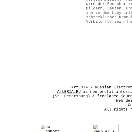
wird der Besucher i
Bildern, Lauten, un
ihn in dem Labyrint
schrecklicher Krank
Vorbild für sein Th
ArtERIA
- Russian Electron
ArtERIA.RU
is non-profit informa
(St.-Petersburg) & freelance jour
Web de
C
All rights 