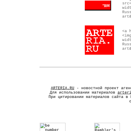
src
wid
Rus
art
<a 
<im
wid
Rus
art
ARTERIA.RU
- новостной проект аген
Для использовании материалов
arter
При цитировании материалов сайта в