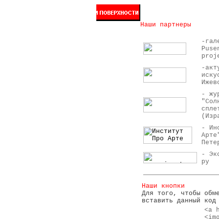
Наши партнеры
-гал
Puse
proj
-акт
иску
Ижев
- жу
"Сол
спле
(Изр
- Ин
Арте
Пете
- Эк
ру
Наши кнопки
Для того, чтобы обм
вставить данный код
<a 
<im