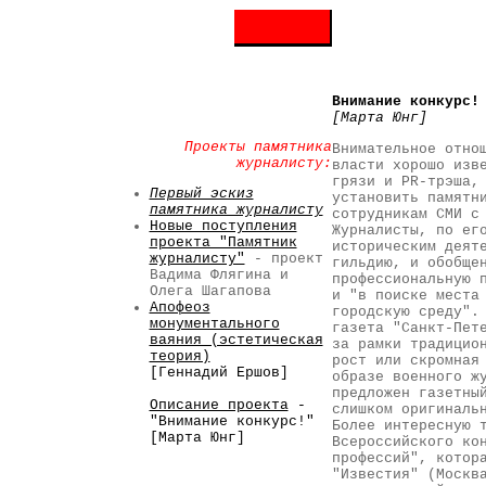
Внимание конкурс!
[Марта Юнг]
Проекты памятника
Внимательное отно
журналисту:
власти хорошо изв
грязи и PR-трэша,
Первый эскиз
установить памятн
памятника журналисту
сотрудникам СМИ с
Новые поступления
Журналисты, по ег
проекта "Памятник
историческим деят
журналисту"
- проект
гильдию, и обобще
Вадима Флягина и
профессиональную 
Олега Шагапова
и "в поиске места
Апофеоз
городскую среду".
монументального
газета "Санкт-Пет
ваяния (эстетическая
за рамки традицио
теория)
рост или скромная
[Геннадий Ершов]
образе военного ж
предложен газетны
Описание проекта
-
слишком оригиналь
"Внимание конкурс!"
Более интересную 
[Марта Юнг]
Всероссийского ко
профессий", котор
"Известия" (Москв