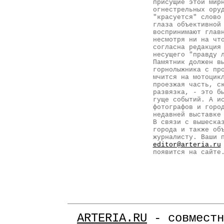
присущие этой мир
огнестрельных ору
"красуется" слово
глаза объективной
воспринимают глав
несмотря ни на чт
согласна редакция
несущего "правду 
Памятник должен в
горнолыжника с пр
мчится на мотоцик
проезжая часть, с
развязка, - это б
гуще событий. А и
фотографов и горо
недавней выставке
В связи с вышеска
города и также об
журналисту. Ваши 
editor@arteria.ru
появится на сайте
ARTERIA.RU
- совместн